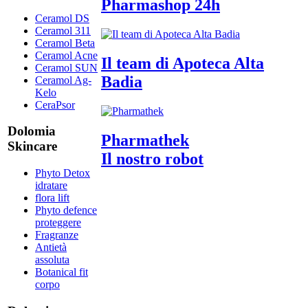
Pharmashop 24h
Ceramol DS
Ceramol 311
Ceramol Beta
Ceramol Acne
Il team di Apoteca Alta
Ceramol SUN
Badia
Ceramol Ag-
Kelo
CeraPsor
Dolomia
Pharmathek
Skincare
Il nostro robot
Phyto Detox
idratare
flora lift
Phyto defence
proteggere
Fragranze
Antietà
assoluta
Botanical fit
corpo