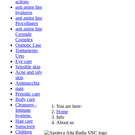
actions
anti aging line
hyaluron
anti aging line
Procollagen
anti aging line
Cermide
Complex
Osmotic Line
Trattamento
Urto
Eye care
Sensible skin
Acne and oily
skin
Antimacchia
man
Periodic care
Body care
Cleansers -
You are here:
Intimate
Home
hygiene.
Info
Hair care
About us
Sunscreen
Children