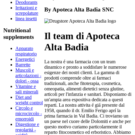
Deodorants
Irritazioni e
By
Apoteca Alta Badia SNC
screpolature
linea insetti
Nutritional
Il team di Apoteca
supplements
Alta Badia
Apparato
respiratorio
Energetici
La nostra é una farmacia con un team
Barrette
dinamico e pronto a soddisfare le numerose
Muscoli e
esigenze dei nostri clienti. La gamma di
articolazioni -
prodotti comprende oltre ai farmaci
dolori - ossa
tradizionali, anche fitoterapia, cosmetica,
Vitamine e
omeopatia, alimenti dietetici senza glutine,
sali minerali
articoli per l'infanzia e sanitari. Disponiamo di
Diet and
un'ampia area espositiva dedicata a questi
weight control
reparti. La nostra attivita é giá presente dal
Circolo e
1958, quando il dr. Emilio Ferigo aprí la
microcircolo -
prima farmacia in Val Badia. Ci troviamo un
emorroidi
un paese nel cuore delle Dolomiti e anche per
Digestione e
questo motivo curiamo particolarmente il
regolaritá -
reparto fitocosmetico ed erboristico. Abbiamo