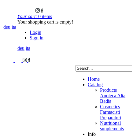
Your cart:
0 items
Your shopping cart is empty!
deu
ita
Login
Sign in
deu
ita
Home
Catalog
Products
Apoteca Alta
Badia
Cosmetics
Farmacisti
Preparatori
Nutritional
supplements
Info