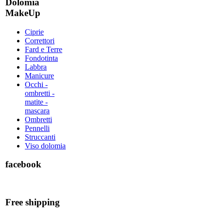
Dolomia
MakeUp
Ciprie
Correttori
Fard e Terre
Fondotinta
Labbra
Manicure
Occhi -
ombretti -
matite -
mascara
Ombretti
Pennelli
Struccanti
Viso dolomia
facebook
Free shipping