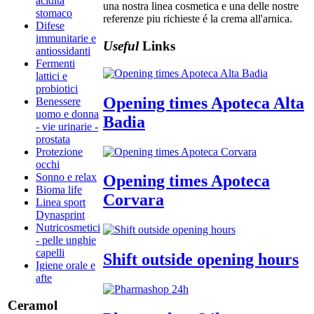
acidità
una nostra linea cosmetica e una delle nostre
stomaco
referenze piu richieste é la crema all'arnica.
Difese
immunitarie e
Useful
Links
antiossidanti
Fermenti
lattici e
probiotici
Opening times Apoteca Alta
Benessere
uomo e donna
Badia
- vie urinarie -
prostata
Protezione
occhi
Sonno e relax
Opening times Apoteca
Bioma life
Corvara
Linea sport
Dynasprint
Nutricosmetici
- pelle unghie
capelli
Shift outside opening hours
Igiene orale e
afte
Ceramol