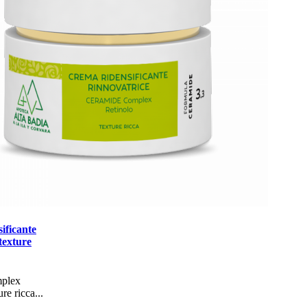
ificante
texture
mplex
re ricca...