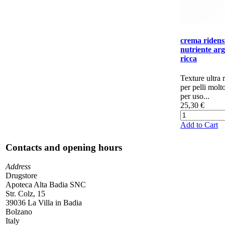
crema ridens
nutriente arg
ricca
​Texture ultra 
per pelli molt
per uso...
25,30 €
Add to Cart
Contacts and opening hours
Address
Drugstore
Apoteca Alta Badia SNC
Str. Colz, 15
39036 La Villa in Badia
Bolzano
Italy