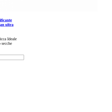
ificante
an ultra
ricca Ideale
o secche