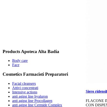
Products Apoteca Alta Badia
Body care
Face
Cosmetics Farmacisti Preparatori
Facial cleansers
Attivi concentrati
Siero ridensi
Intensive actions
anti aging line hyaluron
anti aging line Procollagen
FLACONE I
anti aging line Cermide Complex
CON DISPE