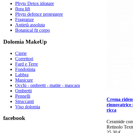
Phyto Detox idratare
flora lift
Phyto defence proteggere
Fragranze
Antietà assoluta
Botanical fit corpo
Dolomia MakeUp
Ciprie
Correttori
Fard e Terre
Fondotinta
Labbra
Manicure
Occhi - ombretti - matite - mascara
Ombretti
Pennelli
Crema ridens
Struccanti
rinnovatrice 
Viso dolomia
ricca
facebook
​​​Ceramide co
Retinolo Textu
25,30 €