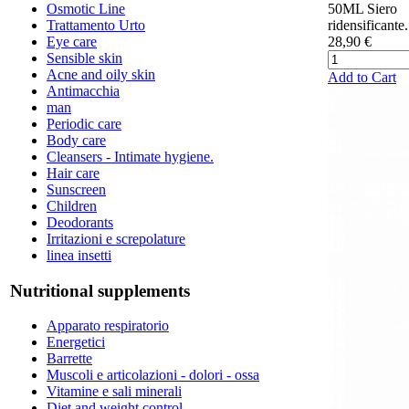
Osmotic Line
50ML Siero
Trattamento Urto
ridensificante.
Eye care
28,90 €
Sensible skin
Acne and oily skin
Add to Cart
Antimacchia
man
Periodic care
Body care
Cleansers - Intimate hygiene.
Hair care
Sunscreen
Children
Deodorants
Irritazioni e screpolature
linea insetti
Nutritional supplements
Apparato respiratorio
Energetici
Barrette
Muscoli e articolazioni - dolori - ossa
Vitamine e sali minerali
Diet and weight control