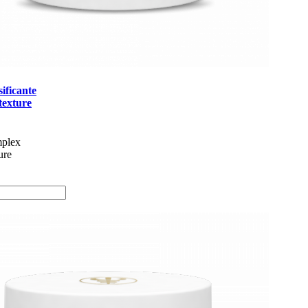
ificante
texture
mplex
ure