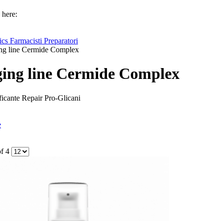
 here:
cs Farmacisti Preparatori
ing line Cermide Complex
ging line Cermide Complex
icante Repair Pro-Glicani
e
of 4