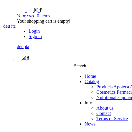
Your cart:
0 items
Your shopping cart is empty!
deu
ita
Login
Sign in
deu
ita
Home
Catalog
Products Apoteca 
Cosmetics Farmacis
Nutritional supple
Info
About us
Contact
Terms of Service
News