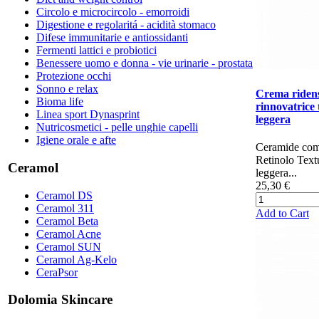
Circolo e microcircolo - emorroidi
Digestione e regolaritá - acidità stomaco
Difese immunitarie e antiossidanti
Fermenti lattici e probiotici
Benessere uomo e donna - vie urinarie - prostata
Protezione occhi
Sonno e relax
Crema ridens
Bioma life
rinnovatrice 
Linea sport Dynasprint
leggera
Nutricosmetici - pelle unghie capelli
Igiene orale e afte
Ceramide co
Retinolo Text
Ceramol
leggera...
25,30 €
Ceramol DS
Ceramol 311
Add to Cart
Ceramol Beta
Ceramol Acne
Ceramol SUN
Ceramol Ag-Kelo
CeraPsor
Dolomia Skincare