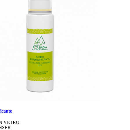
ficante
N VETRO
NSER