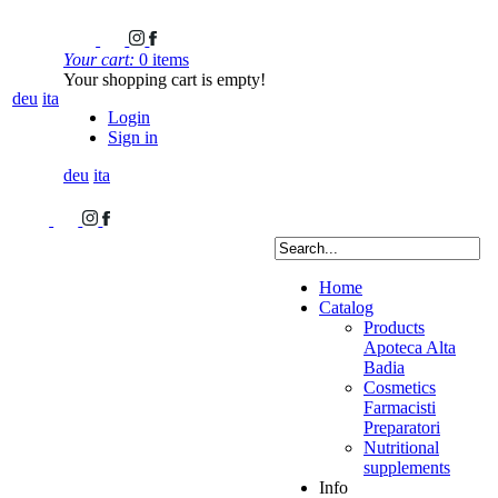
Your cart:
0 items
Your shopping cart is empty!
deu
ita
Login
Sign in
deu
ita
Home
Catalog
Products
Apoteca Alta
Badia
Cosmetics
Farmacisti
Preparatori
Nutritional
supplements
Info