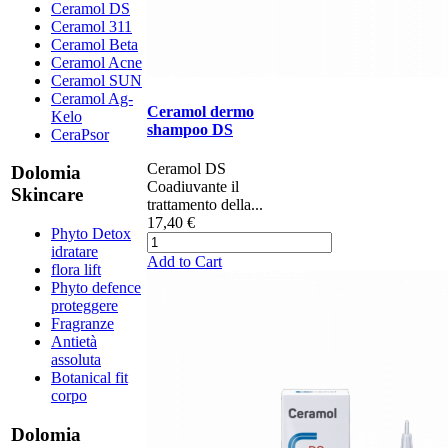
Ceramol DS
Ceramol 311
Ceramol Beta
Ceramol Acne
Ceramol SUN
Ceramol Ag-
Ceramol dermo
Kelo
shampoo DS
CeraPsor
Ceramol DS ​​​​​​​​
Dolomia
Coadiuvante il
Skincare
trattamento della...
17,40 €
Phyto Detox
idratare
Add to Cart
flora lift
Phyto defence
proteggere
Fragranze
Antietà
assoluta
Botanical fit
corpo
Dolomia