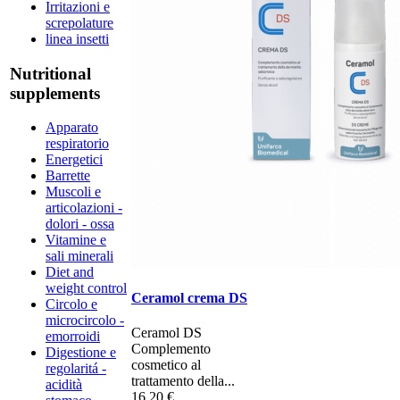
Irritazioni e
screpolature
linea insetti
Nutritional
supplements
Apparato
respiratorio
Energetici
Barrette
Muscoli e
articolazioni -
dolori - ossa
Vitamine e
sali minerali
Diet and
weight control
Ceramol crema DS
Circolo e
microcircolo -
Ceramol DS ​
emorroidi
Complemento
Digestione e
cosmetico al
regolaritá -
trattamento della...
acidità
16,20 €