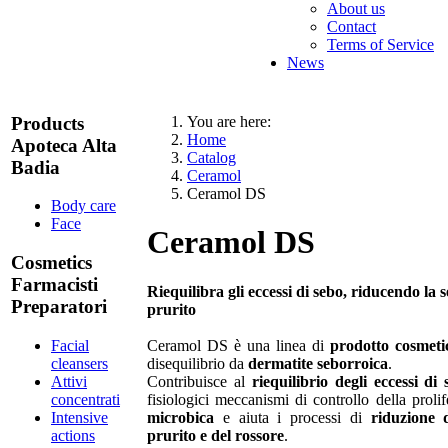
About us
Contact
Terms of Service
News
Products
You are here:
Home
Apoteca Alta
Catalog
Badia
Ceramol
Ceramol DS
Body care
Face
Ceramol DS
Cosmetics
Farmacisti
Riequilibra gli eccessi di sebo, riducendo la 
Preparatori
prurito
Facial
Ceramol DS è una linea di
prodotto cosmeti
cleansers
disequilibrio da
dermatite seborroica
.
Attivi
Contribuisce al
riequilibrio degli eccessi di
concentrati
fisiologici meccanismi di controllo della proli
Intensive
microbica
e aiuta i processi di
riduzione d
actions
prurito e del rossore
.