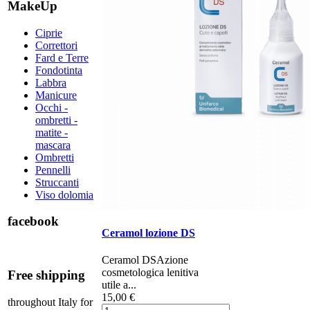
MakeUp
Ciprie
Correttori
Fard e Terre
Fondotinta
Labbra
Manicure
Occhi -
ombretti -
matite -
mascara
Ombretti
Pennelli
Struccanti
Viso dolomia
facebook
Ceramol lozione DS
Ceramol DS ​​​​​Azione
cosmetologica lenitiva
Free shipping
utile a...
15,00 €
throughout Italy for