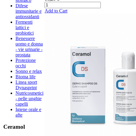
stomaco
Difese
Add to Cart
immunitarie e
antiossidanti
Fermenti
lattici e
probiotici
Benessere
uomo e donna
- vie urinarie -
prostata
Protezione
occhi
Sonno e relax
Bioma life
Linea sport
Dynasprint
Nutricosmetici
- pelle unghie
capelli
Igiene orale e
afte
Ceramol