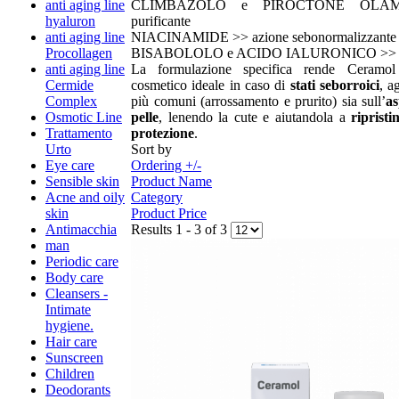
anti aging line
CLIMBAZOLO e PIROCTONE OLAMI
hyaluron
purificante
anti aging line
NIACINAMIDE >> azione sebonormalizzante
Procollagen
BISABOLOLO e ACIDO IALURONICO >> azi
anti aging line
La formulazione specifica rende Ceramo
Cermide
cosmetico ideale in caso di
stati seborroici
, a
Complex
più comuni (arrossamento e prurito) sia sull’
as
Osmotic Line
pelle
, lenendo la cute e aiutandola a
ripristi
Trattamento
protezione
.
Urto
Sort by
Eye care
Ordering +/-
Sensible skin
Product Name
Acne and oily
Category
skin
Product Price
Antimacchia
Results 1 - 3 of 3
man
Periodic care
Body care
Cleansers -
Intimate
hygiene.
Hair care
Sunscreen
Children
Deodorants