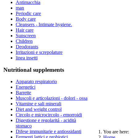
Antimacchia
man
Periodic care
Body care
Cleansers - Intimate hygiene.
Hair care
Sunscreen
Children
Deodorants
Irritazioni e screpolature
linea insetti
Nutritional supplements
Apparato respiratorio
Energetici
Barrette
Muscoli e articolazioni - dolori - ossa
Vitamine e sali minerali
Diet and weight control
Circolo e microcircolo - emorroidi
Digestione e regolaritá - acidità
stomaco
Difese immunitarie e antiossidanti
You are here:
Fermenti lattici e probiotici
Home