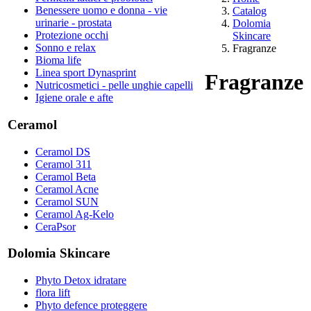
Benessere uomo e donna - vie
Catalog
urinarie - prostata
Dolomia
Protezione occhi
Skincare
Sonno e relax
Fragranze
Bioma life
Linea sport Dynasprint
Fragranze
Nutricosmetici - pelle unghie capelli
Igiene orale e afte
Ceramol
Ceramol DS
Ceramol 311
Ceramol Beta
Ceramol Acne
Ceramol SUN
Ceramol Ag-Kelo
CeraPsor
Dolomia Skincare
Phyto Detox idratare
flora lift
Phyto defence proteggere