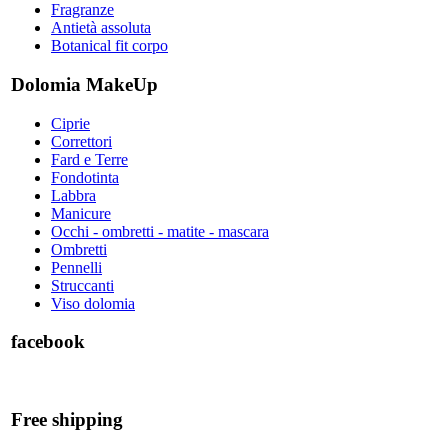
Fragranze
Antietà assoluta
Botanical fit corpo
Dolomia MakeUp
Ciprie
Correttori
Fard e Terre
Fondotinta
Labbra
Manicure
Occhi - ombretti - matite - mascara
Ombretti
Pennelli
Struccanti
Viso dolomia
facebook
Free shipping