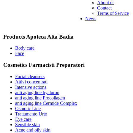
About us
Contact
Terms of Service
News
Products Apoteca Alta Badia
Body care
Face
Cosmetics Farmacisti Preparatori
Facial cleansers
Attivi concentrati
Intensive actions
anti aging line hyaluron
anti aging line Procollagen
anti aging line Cermide Complex
Osmotic Line
Trattamento Urto
Eye care
Sensible skin
Acne and oily skin