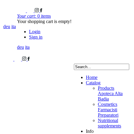
Your cart:
0 items
Your shopping cart is empty!
deu
ita
Login
Sign in
deu
ita
Home
Catalog
Products
Apoteca Alta
Badia
Cosmetics
Farmacisti
Preparatori
Nutritional
supplements
Info