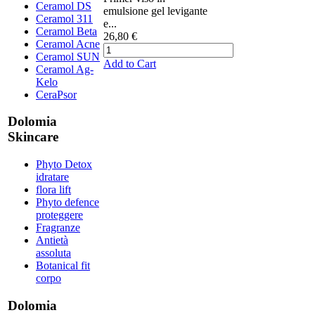
Ceramol DS
emulsione gel levigante
Ceramol 311
e...
Ceramol Beta
26,80 €
Ceramol Acne
Ceramol SUN
Add to Cart
Ceramol Ag-
Kelo
CeraPsor
Dolomia
Skincare
Phyto Detox
idratare
flora lift
Phyto defence
proteggere
Fragranze
Antietà
assoluta
Botanical fit
corpo
Dolomia