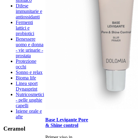
stomaco
Difese
immunitarie e
antiossidanti
Fermenti
lattici e
probiotici
Benessere
uomo e donna
- vie urinarie -
prostata
Protezione
occhi
Sonno e relax
Bioma life
Linea sport
Dynasprint
Nutricosmetici
- pelle unghie
capelli
Igiene orale e
afte
Base Levigante Pore
& Shine control
Ceramol
Primer viso in