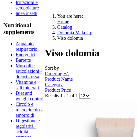
Irritazioni e
screpolature
linea insetti
You are here:
Home
Nutritional
Catalog
supplements
Dolomia MakeUp
Viso dolomia
Apparato
respiratorio
Viso dolomia
Energetici
Barrette
Muscoli e
Sort by
articolazioni -
Ordering +/-
dolori - ossa
Product Name
Vitamine e
Category
sali minerali
Product Price
Diet and
Results 1 - 1 of 1
weight control
Circolo e
microcircolo -
emorroidi
Digestione e
regolaritá -
acidità