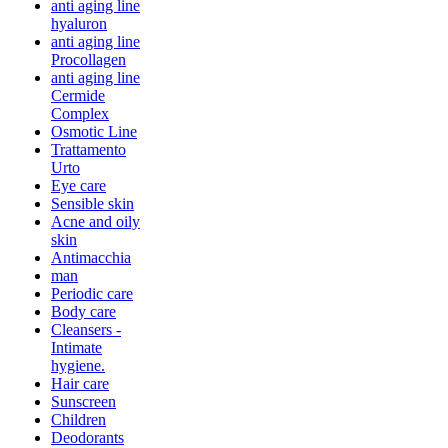
anti aging line
hyaluron
anti aging line
Procollagen
anti aging line
Cermide
Complex
Osmotic Line
Trattamento
Urto
Eye care
Sensible skin
Acne and oily
skin
Antimacchia
man
Periodic care
Body care
Cleansers -
Intimate
hygiene.
Hair care
Sunscreen
Children
Deodorants