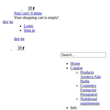
Your cart:
0 items
Your shopping cart is empty!
deu
ita
Login
Sign in
deu
ita
Home
Catalog
Products
Apoteca Alta
Badia
Cosmetics
Farmacisti
Preparatori
Nutritional
supplements
Info