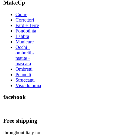
MakeUp
Ciprie
Correttori
Fard e Terre
Fondotinta
Labbra
Manicure
Occhi -
ombretti -
matite -
mascara
Ombretti
Pennelli
Struccanti
Viso dolomia
facebook
Free shipping
throughout Italy for