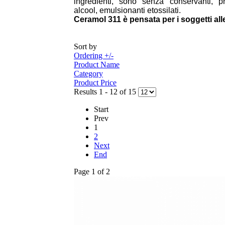
ingredienti, sono senza conservanti, pr
alcool, emulsionanti etossilati.
Ceramol 311 è pensata per i soggetti alle
Sort by
Ordering +/-
Product Name
Category
Product Price
Results 1 - 12 of 15
Start
Prev
1
2
Next
End
Page 1 of 2