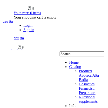
Your cart:
0 items
Your shopping cart is empty!
deu
ita
Login
Sign in
deu
ita
Home
Catalog
Products
Apoteca Alta
Badia
Cosmetics
Farmacisti
Preparatori
Nutritional
supplements
Info