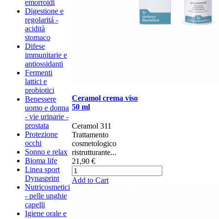
emorroidi
Digestione e
regolaritá -
acidità
stomaco
Difese
immunitarie e
antiossidanti
Fermenti
lattici e
probiotici
Ceramol crema viso
Benessere
50 ml
uomo e donna
- vie urinarie -
prostata
Ceramol 311 ​​​
Protezione
Trattamento
occhi
cosmetologico
Sonno e relax
ristrutturante...
Bioma life
21,90 €
Linea sport
Dynasprint
Add to Cart
Nutricosmetici
- pelle unghie
capelli
Igiene orale e