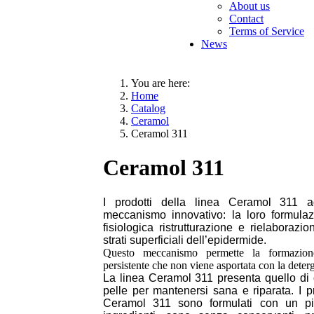
About us
Contact
Terms of Service
News
You are here:
Home
Catalog
Ceramol
Ceramol 311
Ceramol 311
I prodotti della linea
Ceramol 311
ag
meccanismo innovativo: la loro formulaz
fisiologica ristrutturazione
e rielaborazion
strati superficiali dell’epidermide.
Questo meccanismo permette la formazion
persistente che non viene asportata con la deter
La linea Ceramol 311 presenta quello di 
pelle per mantenersi sana e riparata. I pr
Ceramol 311 sono formulati con un pi