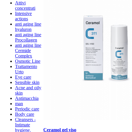
Attivi
concentrati
Intensive
actions
anti aging line
hyaluron
anti aging line
Procollagen
anti aging line
Cermide
Complex
Osmotic Line
Trattamento
Urto
Eye care
Sensible skin
Acne and oily
skin
Antimacchia
man
Periodic care
Body care
Cleansers -
Intimate
Ceramol gel viso
hygiene.