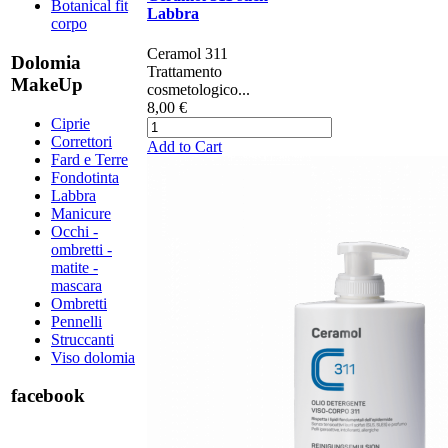
Botanical fit
Labbra
corpo
Ceramol 311 ​​​​​
Dolomia
Trattamento
MakeUp
cosmetologico...
8,00 €
Ciprie
Correttori
Add to Cart
Fard e Terre
Fondotinta
Labbra
Manicure
Occhi -
ombretti -
matite -
mascara
Ombretti
Pennelli
Struccanti
Viso dolomia
facebook