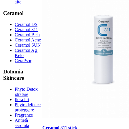
afte
Ceramol
Ceramol DS
Ceramol 311
Ceramol Beta
Ceramol Acne
Ceramol SUN
Ceramol Ag-
Kelo
CeraPsor
Dolomia
Skincare
Phyto Detox
idratare
flora lift
Phyto defence
proteggere
Fragranze
Antietà
assoluta
Ceramol 311 stick