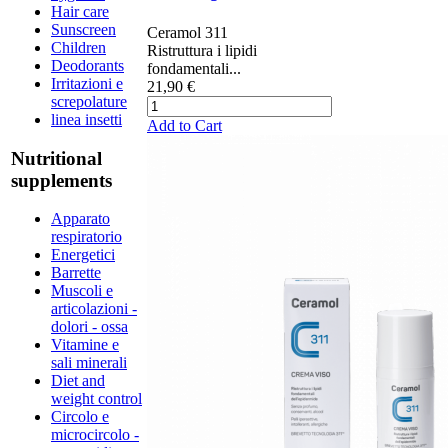
Hair care
Sunscreen
Ceramol 311 ​​​
Children
Ristruttura i lipidi
Deodorants
fondamentali...
Irritazioni e
21,90 €
screpolature
linea insetti
Add to Cart
Nutritional
supplements
Apparato
respiratorio
Energetici
Barrette
Muscoli e
articolazioni -
dolori - ossa
Vitamine e
sali minerali
Diet and
weight control
Circolo e
microcircolo -