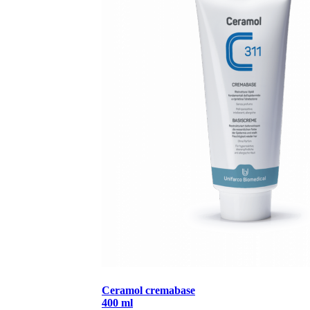
Ceramol cremabase
400 ml