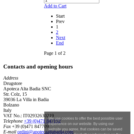
Add to Cart
Start
Prev
1
2
Next
End
Page 1 of 2
Contacts and opening hours
Address
Drugstore
Apoteca Alta Badia SNC
Str. Colz, 15
39036 La Villa in Badia
Bolzano
Italy
VAT No.:
IT02932630219
We use cookies to offer the best possible user
Telephone
+39 (0)471 847152
experience on our website. By using our
Fax
+39 (0)471 847709
website you agree, that cookies can be saved
E-mail
ordini@apotecaaltabadia.com