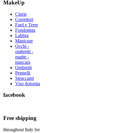
MakeUp
Ciprie
Correttori
Fard e Terre
Fondotinta
Labbra
Manicure
Occhi -
ombretti -
matite -
mascara
Ombretti
Pennelli
Struccanti
Viso dolomia
facebook
Free shipping
throughout Italy for