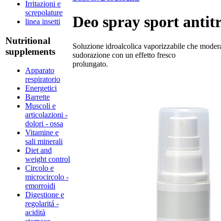
Irritazioni e
screpolature
Deo spray sport antit
linea insetti
Nutritional
Soluzione idroalcolica vaporizzabile che moder
supplements
sudorazione con un effetto fresco
prolungato.
Apparato
respiratorio
Energetici
Barrette
Muscoli e
articolazioni -
dolori - ossa
Vitamine e
sali minerali
Diet and
weight control
Circolo e
microcircolo -
emorroidi
Digestione e
regolaritá -
acidità