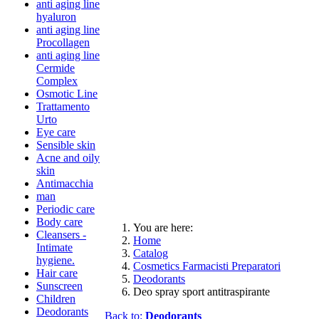
anti aging line
hyaluron
anti aging line
Procollagen
anti aging line
Cermide
Complex
Osmotic Line
Trattamento
Urto
Eye care
Sensible skin
Acne and oily
skin
Antimacchia
man
Periodic care
Body care
You are here:
Cleansers -
Home
Intimate
Catalog
hygiene.
Cosmetics Farmacisti Preparatori
Hair care
Deodorants
Sunscreen
Deo spray sport antitraspirante
Children
Deodorants
Back to:
Deodorants