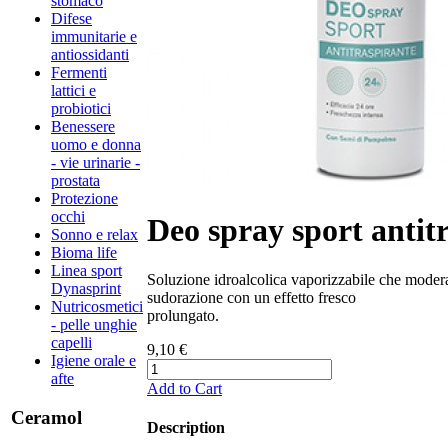
stomaco
Difese
immunitarie e
antiossidanti
Fermenti
lattici e
probiotici
Benessere
uomo e donna
- vie urinarie -
prostata
Protezione
occhi
Deo spray sport antit
Sonno e relax
Bioma life
Linea sport
Soluzione idroalcolica vaporizzabile che moder
Dynasprint
sudorazione con un effetto fresco
Nutricosmetici
prolungato.
- pelle unghie
capelli
9,10 €
Igiene orale e
afte
Add to Cart
Ceramol
Description