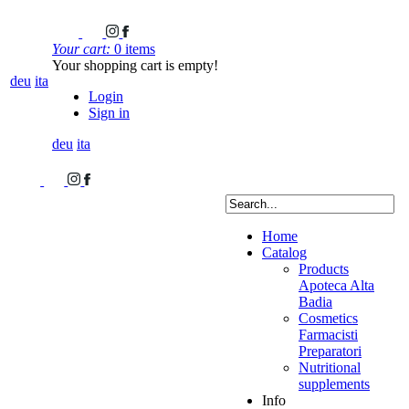
Your cart:
0 items
Your shopping cart is empty!
deu
ita
Login
Sign in
deu
ita
Home
Catalog
Products
Apoteca Alta
Badia
Cosmetics
Farmacisti
Preparatori
Nutritional
supplements
Info