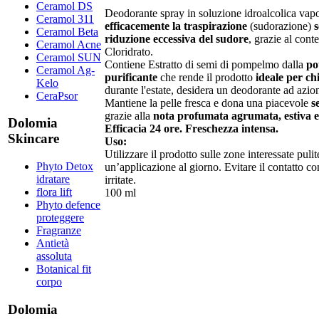
Ceramol DS
Deodorante spray in soluzione idroalcolica vap
Ceramol 311
efficacemente la
traspirazione
(sudorazione)
s
Ceramol Beta
riduzione eccessiva del sudore
, grazie al cont
Ceramol Acne
Cloridrato.
Ceramol SUN
Contiene Estratto di semi di pompelmo dalla
po
Ceramol Ag-
purificante
che rende il prodotto
ideale per chi 
Kelo
durante l'estate, desidera un deodorante ad azion
CeraPsor
Mantiene la pelle fresca e dona una piacevole
s
grazie alla
nota profumata
agrumata, estiva e
Dolomia
Efficacia 24 ore. Freschezza intensa.
Skincare
Uso:
Utilizzare il prodotto sulle zone interessate pulit
Phyto Detox
un’applicazione al giorno. Evitare il contatto co
idratare
irritate.
flora lift
100 ml
Phyto defence
proteggere
Fragranze
Antietà
assoluta
Botanical fit
corpo
Dolomia