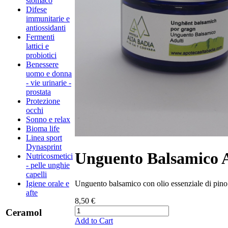
stomaco
Difese
immunitarie e
antiossidanti
Fermenti
lattici e
probiotici
Benessere
uomo e donna
- vie urinarie -
prostata
Protezione
occhi
Sonno e relax
Bioma life
Linea sport
Dynasprint
Unguento Balsamico A
Nutricosmetici
- pelle unghie
capelli
Unguento balsamico con olio essenziale di pin
Igiene orale e
afte
8,50 €
Ceramol
Add to Cart