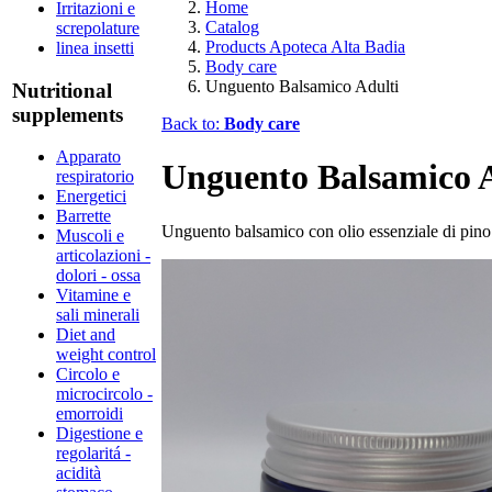
Home
Irritazioni e
Catalog
screpolature
Products Apoteca Alta Badia
linea insetti
Body care
Unguento Balsamico Adulti
Nutritional
supplements
Back to:
Body care
Apparato
Unguento Balsamico A
respiratorio
Energetici
Barrette
Unguento balsamico con olio essenziale di pin
Muscoli e
articolazioni -
dolori - ossa
Vitamine e
sali minerali
Diet and
weight control
Circolo e
microcircolo -
emorroidi
Digestione e
regolaritá -
acidità