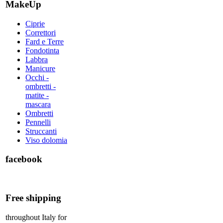
MakeUp
Ciprie
Correttori
Fard e Terre
Fondotinta
Labbra
Manicure
Occhi -
ombretti -
matite -
mascara
Ombretti
Pennelli
Struccanti
Viso dolomia
facebook
Free shipping
throughout Italy for