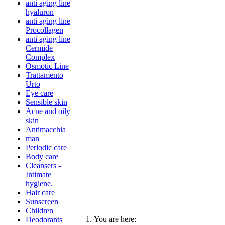
anti aging line
hyaluron
anti aging line
Procollagen
anti aging line
Cermide
Complex
Osmotic Line
Trattamento
Urto
Eye care
Sensible skin
Acne and oily
skin
Antimacchia
man
Periodic care
Body care
Cleansers -
Intimate
hygiene.
Hair care
Sunscreen
Children
You are here:
Deodorants