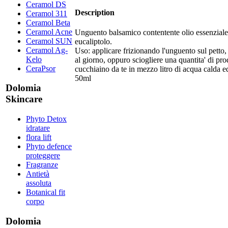
Ceramol DS
Description
Ceramol 311
Ceramol Beta
Ceramol Acne
Unguento balsamico contentente olio essenzial
Ceramol SUN
eucaliptolo.
Ceramol Ag-
Uso: applicare frizionando l'unguento sul petto,
Kelo
al giorno, oppuro sciogliere una quantita' di pro
CeraPsor
cucchiaino da te in mezzo litro di acqua calda ed
50ml
Dolomia
Skincare
Phyto Detox
idratare
flora lift
Phyto defence
proteggere
Fragranze
Antietà
assoluta
Botanical fit
corpo
Dolomia