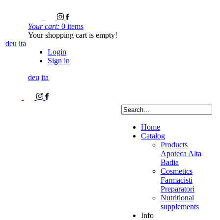
Your cart:
0 items
Your shopping cart is empty!
deu
ita
Login
Sign in
deu
ita
Home
Catalog
Products
Apoteca Alta
Badia
Cosmetics
Farmacisti
Preparatori
Nutritional
supplements
Info