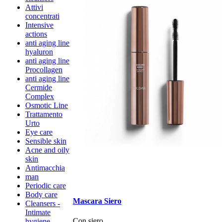
Attivi
concentrati
Intensive
actions
anti aging line
hyaluron
anti aging line
Procollagen
anti aging line
Cermide
Complex
Osmotic Line
Trattamento
Urto
Eye care
Sensible skin
Acne and oily
skin
Antimacchia
man
Periodic care
Body care
Mascara Siero
Cleansers -
Intimate
Con siero
hygiene.