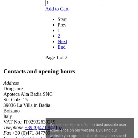
Add to Cart
Start
Prev
1
2
Next
End
Page 1 of 2
Contacts and opening hours
Address
Drugstore
Apoteca Alta Badia SNC
Str. Colz, 15
39036 La Villa in Badia
Bolzano
Italy
VAT No.:
IT02932630219
We use cookies to offer the best possible user
Telephone
+39 (0)471 847152
experience on our website. By using our
Fax
+39 (0)471 847709
website you agree, that cookies can be saved