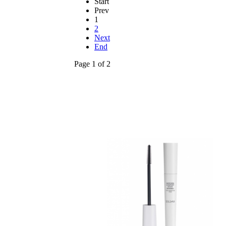
Start
Prev
1
2
Next
End
Page 1 of 2