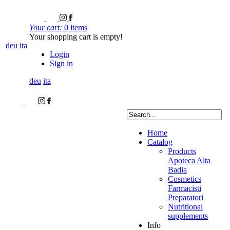
Your cart:
0 items
Your shopping cart is empty!
deu
ita
Login
Sign in
deu
ita
Home
Catalog
Products
Apoteca Alta
Badia
Cosmetics
Farmacisti
Preparatori
Nutritional
supplements
Info