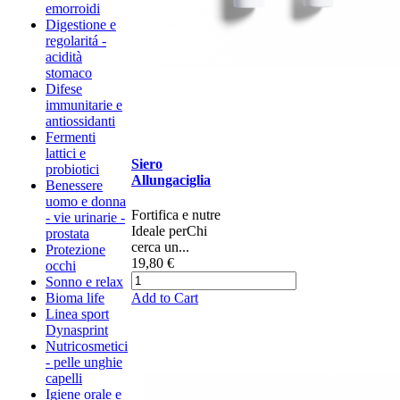
emorroidi
Digestione e
regolaritá -
acidità
stomaco
Difese
immunitarie e
antiossidanti
Fermenti
lattici e
Siero
probiotici
Allungaciglia
Benessere
uomo e donna
Fortifica e nutre
- vie urinarie -
Ideale per ​Chi
prostata
cerca un...
Protezione
19,80 €
occhi
Sonno e relax
Add to Cart
Bioma life
Linea sport
Dynasprint
Nutricosmetici
- pelle unghie
capelli
Igiene orale e