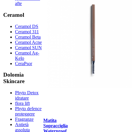
afte
Ceramol
Ceramol DS
Ceramol 311
Ceramol Beta
Ceramol Acne
Ceramol SUN
Ceramol Ag-
Kelo
CeraPsor
Dolomia
Skincare
Phyto Detox
idratare
flora lift
Phyto defence
proteggere
Fragranze
Matita
Antietà
Sopracciglia
assoluta
Waterproof