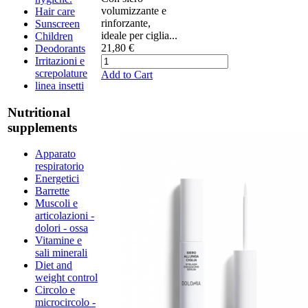
volumizzante e
Hair care
rinforzante,
Sunscreen
ideale per ciglia...
Children
21,80 €
Deodorants
Irritazioni e
screpolature
Add to Cart
linea insetti
Nutritional
supplements
Apparato
respiratorio
Energetici
Barrette
Muscoli e
articolazioni -
dolori - ossa
Vitamine e
sali minerali
Diet and
weight control
Circolo e
microcircolo -