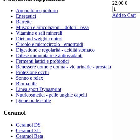
22,00 €
Apparato respiratorio
Add to Cart
Energetici
Barrette
Muscoli e articolazioni - dolori - ossa
Vitamine e sali minerali
Diet and weight control
Circolo e microcircolo - emorroidi
Digestione e regolaritá - acidità stomaco
Difese immunitarie e antiossidanti
Fermenti lattici e probiotici
Benessere uomo e donna - vie urinarie - prostata
Protezione occhi
Sonno e relax
Bioma life
Linea sport Dynasprint
Nutricosmetici - pelle unghie capelli
Igiene orale e afte
Ceramol
Ceramol DS
Ceramol 311
Ceramol Beta