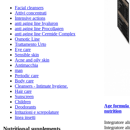
Facial cleansers
Attivi concentrati
Intensive actions
anti aging line hyaluron
anti aging line Procollagen
anti aging line Cermide Complex
Osmotic Line
Trattamento Urto
Eye care
Sensible skin
Acne and oily skin
Antimacchia
man
Periodic care
Body care
Cleansers - Intimate hygiene.
Hair care
Sunscreen
Children
Age formula
Deodorants
nutrition
Irritazioni e screpolature
linea insetti
​Integratore ali
Integratore ali
Nutritional supplements