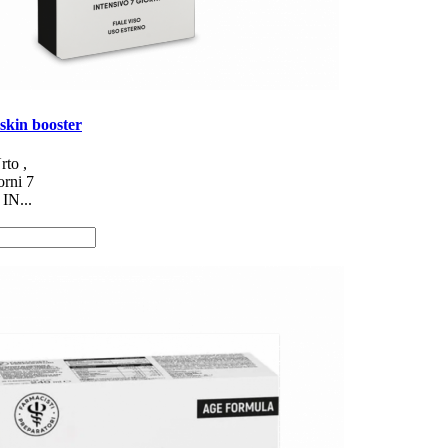
skin booster
rto ,
orni 7
IN...