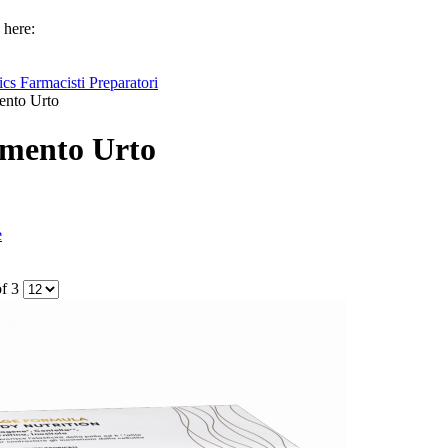
 here:
cs Farmacisti Preparatori
ento Urto
amento Urto
e
of 3