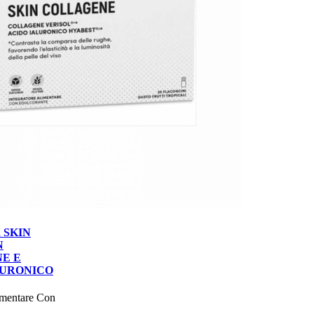
a SKIN
N
E E
LURONICO
tore alimentare Con