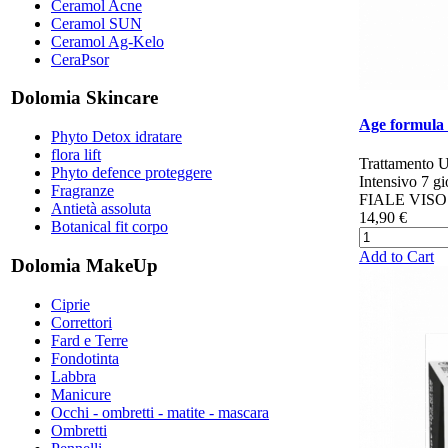
Ceramol Acne
Ceramol SUN
Ceramol Ag-Kelo
CeraPsor
Dolomia Skincare
Age formula 
Phyto Detox idratare
flora lift
Trattamento U
Phyto defence proteggere
Intensivo 7 gi
Fragranze
FIALE VISO 
Antietà assoluta
14,90 €
Botanical fit corpo
Add to Cart
Dolomia MakeUp
Ciprie
Correttori
Fard e Terre
Fondotinta
Labbra
Manicure
Occhi - ombretti - matite - mascara
Ombretti