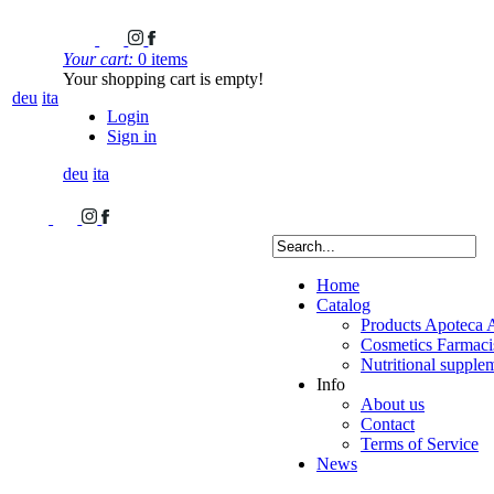
Your cart:
0 items
Your shopping cart is empty!
deu
ita
Login
Sign in
deu
ita
Home
Catalog
Products Apoteca 
Cosmetics Farmacis
Nutritional supple
Info
About us
Contact
Terms of Service
News