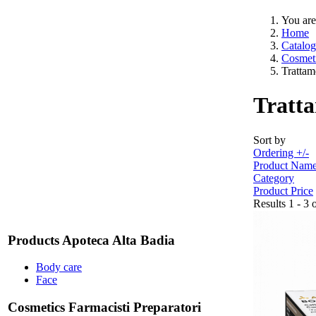
You are
Home
Catalog
Cosmeti
Trattam
Tratt
Sort by
Ordering +/-
Product Nam
Category
Product Price
Results 1 - 3 
Products Apoteca Alta Badia
Body care
Face
Cosmetics Farmacisti Preparatori