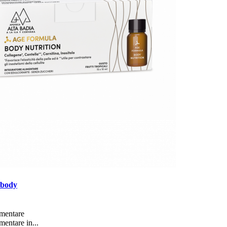
 body
mentare ​
mentare in...